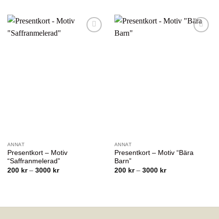
3000 kr
till
3000 kr
Lägg till i
Lägg till i
önskelistan
önskelistan
ANNAT
ANNAT
Presentkort – Motiv
Presentkort – Motiv “Bära
“Saffranmelerad”
Barn”
Prisintervall:
Prisintervall:
200
kr
–
3000
kr
200
kr
–
3000
kr
200 kr
200 kr
till
till
3000 kr
3000 kr