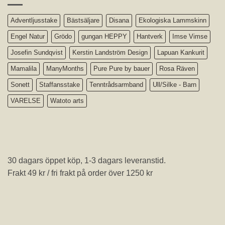
Adventljusstake
Bästsäljare
Disana
Ekologiska Lammskinn
Engel Natur
Grödo
gungan HEPPY
Hantverk
Imse Vimse
Josefin Sundqvist
Kerstin Landström Design
Lapuan Kankurit
Mamalila
ManyMonths
Pure Pure by bauer
Rosa Räven
Sonett
Staffansstake
Tenntrådsarmband
Ull/Silke - Barn
VARELSE
Watoto arts
30 dagars öppet köp, 1-3 dagars leveranstid.
Frakt 49 kr / fri frakt på order över 1250 kr