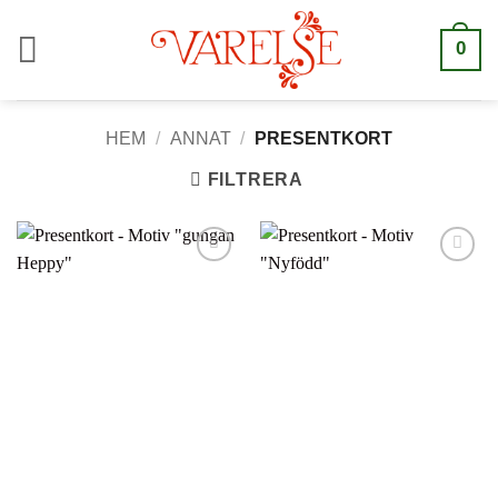
Hoppa
till
0
innehåll
HEM
/
ANNAT
/
PRESENTKORT
FILTRERA
Lägg till i
Lägg till i
önskelistan
önskelistan