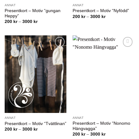
ANNAT
ANNAT
Presentkort – Motiv “gungan
Presentkort – Motiv “Nyfödd”
Heppy”
Prisintervall:
200
kr
–
3000
kr
200 kr
Prisintervall:
200
kr
–
3000
kr
till
200 kr
3000 kr
till
3000 kr
Lägg till i
Lägg till i
önskelistan
önskelistan
ANNAT
ANNAT
Presentkort – Motiv “Nonomo
Presentkort – Motiv “Tvättlinan”
Hängvagga”
Prisintervall:
200
kr
–
3000
kr
200 kr
Prisintervall:
200
kr
–
3000
kr
till
200 kr