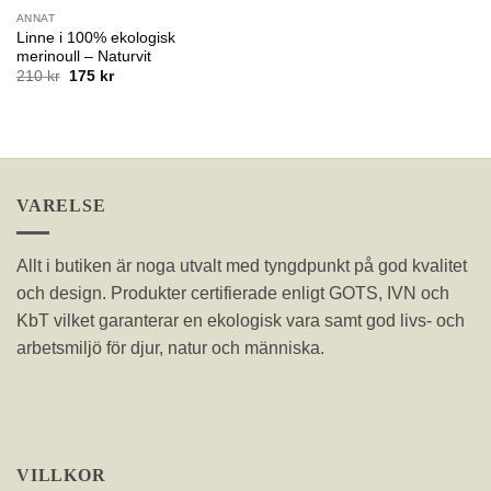
ANNAT
Linne i 100% ekologisk
merinoull – Naturvit
Det
Det
210
kr
175
kr
ursprungliga
nuvarande
priset
priset
var:
är:
210 kr.
175 kr.
VARELSE
Allt i butiken är noga utvalt med tyngdpunkt på god kvalitet
och design. Produkter certifierade enligt GOTS, IVN och
KbT vilket garanterar en ekologisk vara samt god livs- och
arbetsmiljö för djur, natur och människa.
VILLKOR