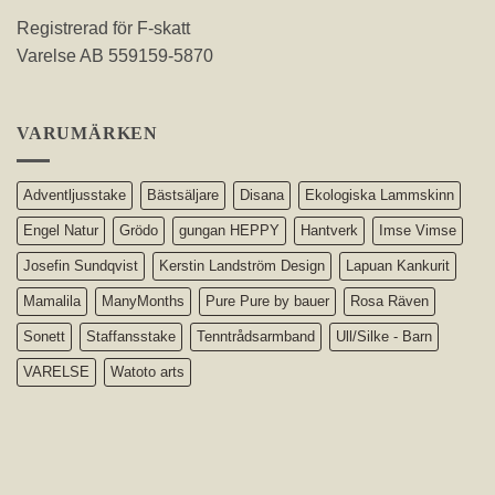
Registrerad för F-skatt
Varelse AB 559159-5870
VARUMÄRKEN
Adventljusstake
Bästsäljare
Disana
Ekologiska Lammskinn
Engel Natur
Grödo
gungan HEPPY
Hantverk
Imse Vimse
Josefin Sundqvist
Kerstin Landström Design
Lapuan Kankurit
Mamalila
ManyMonths
Pure Pure by bauer
Rosa Räven
Sonett
Staffansstake
Tenntrådsarmband
Ull/Silke - Barn
VARELSE
Watoto arts