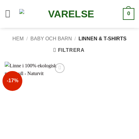
Hoppa
till
0
innehåll
HEM
/
BABY OCH BARN
/
LINNEN & T-SHIRTS
FILTRERA
Lägg till i
-17%
önskelistan