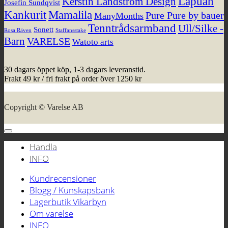
Lapuan
Kerstin Landström Design
Josefin Sundqvist
Kankurit
Mamalila
Pure Pure by bauer
ManyMonths
Tenntrådsarmband
Ull/Silke -
Sonett
Rosa Räven
Staffansstake
Barn
VARELSE
Watoto arts
30 dagars öppet köp, 1-3 dagars leveranstid.
Frakt 49 kr / fri frakt på order över 1250 kr
Copyright © Varelse AB
Handla
INFO
Kundrecensioner
Blogg / Kunskapsbank
Lagerbutik Vikarbyn
Om varelse
INFO