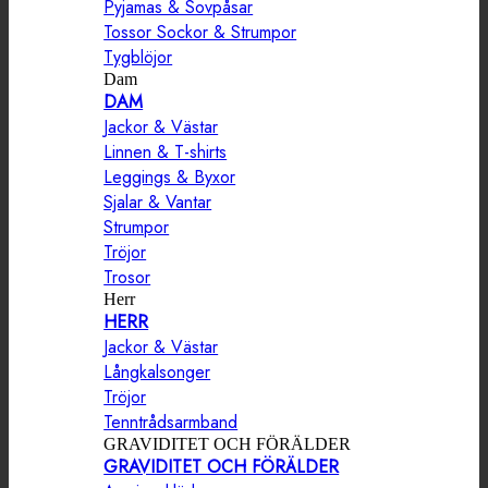
Pyjamas & Sovpåsar
Tossor Sockor & Strumpor
Tygblöjor
Dam
DAM
Jackor & Västar
Linnen & T-shirts
Leggings & Byxor
Sjalar & Vantar
Strumpor
Tröjor
Trosor
Herr
HERR
Jackor & Västar
Långkalsonger
Tröjor
Tenntrådsarmband
GRAVIDITET OCH FÖRÄLDER
GRAVIDITET OCH FÖRÄLDER