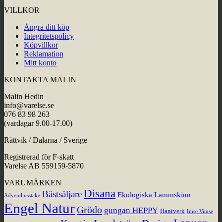
VILLKOR
Ångra ditt köp
Integritetspolicy
Köpvillkor
Reklamation
Mitt konto
KONTAKTA MALIN
Malin Hedin
info@varelse.se
076 83 98 263
(vardagar 9.00-17.00)
Rättvik / Dalarna / Sverige
Registrerad för F-skatt
Varelse AB 559159-5870
VARUMÄRKEN
Disana
Bästsäljare
Ekologiska Lammskinn
Adventljusstake
Engel Natur
Grödo
gungan HEPPY
Hantverk
Imse Vimse