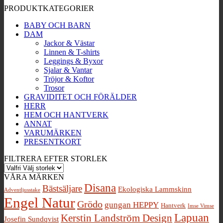
PRODUKTKATEGORIER
popularitet
BABY OCH BARN
DAM
Jackor & Västar
Linnen & T-shirts
Leggings & Byxor
Sjalar & Vantar
Tröjor & Koftor
Trosor
GRAVIDITET OCH FÖRÄLDER
HERR
HEM OCH HANTVERK
ANNAT
VARUMÄRKEN
PRESENTKORT
FILTRERA EFTER STORLEK
VÅRA MÄRKEN
Disana
Bästsäljare
Ekologiska Lammskinn
Adventljusstake
Engel Natur
Grödo
gungan HEPPY
Hantverk
Imse Vimse
Lapuan
Kerstin Landström Design
Josefin Sundqvist