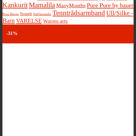
Kankurit
Mamalila
Pure Pure by bauer
ManyMonths
Tenntrådsarmband
Ull/Silke -
Sonett
Rosa Räven
Staffansstake
Barn
VARELSE
Watoto arts
-31%