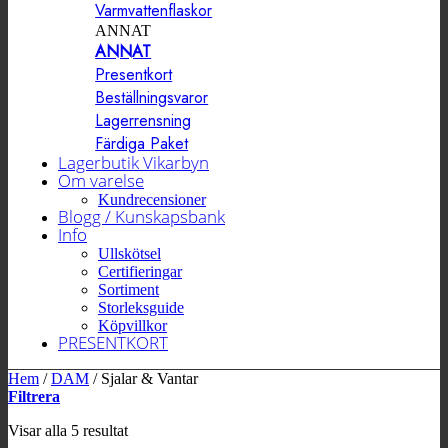
Varmvattenflaskor
ANNAT
ANNAT
Presentkort
Beställningsvaror
Lagerrensning
Färdiga Paket
Lagerbutik Vikarbyn
Om varelse
Kundrecensioner
Blogg / Kunskapsbank
Info
Ullskötsel
Certifieringar
Sortiment
Storleksguide
Köpvillkor
PRESENTKORT
Hem
/
DAM
/
Sjalar & Vantar
Filtrera
Sortera
Visar alla 5 resultat
efter