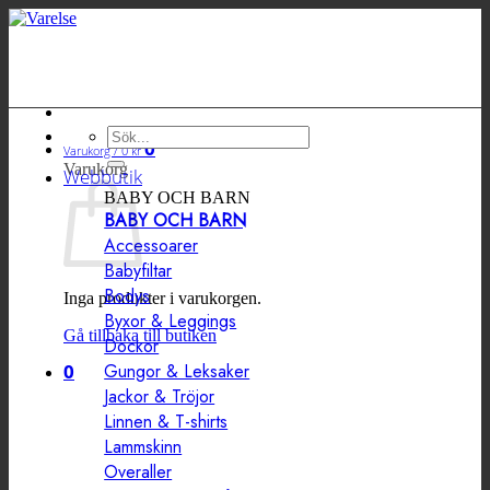
Hoppa
till
innehåll
Sök
0
Varukorg /
0
kr
efter:
Varukorg
Webbutik
BABY OCH BARN
BABY OCH BARN
Accessoarer
Babyfiltar
Bodys
Inga produkter i varukorgen.
Byxor & Leggings
Gå tillbaka till butiken
Dockor
0
Gungor & Leksaker
Jackor & Tröjor
Linnen & T-shirts
Lammskinn
Overaller