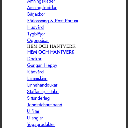
Amningskläder
Amningskuddar
Bärjackor
Förlossning & Post Partum
Hudvård
Tygblöjor
Ögonpåsar
HEM OCH HANTVERK
HEM OCH HANTVERK
Dockor
Gungan Heppy
Klädvård
Lammskinn
Linnehanddukar
Staffansljusstake
Sittunderlag
Tenntrådsarmband
Ullfiltar
Ullänglar
Yogaprodukter