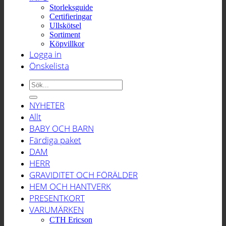
Storleksguide
Certifieringar
Ullskötsel
Sortiment
Köpvillkor
Logga in
Önskelista
Sök
efter:
NYHETER
Allt
BABY OCH BARN
Färdiga paket
DAM
HERR
GRAVIDITET OCH FÖRÄLDER
HEM OCH HANTVERK
PRESENTKORT
VARUMÄRKEN
CTH Ericson