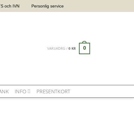
OTS och IVN
Personlig service
0
VARUKORG /
0
KR
ANK
INFO
PRESENTKORT