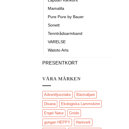
Mamalila
Pure Pure by Bauer
Sonett
Tenntrådsarmband
VARELSE
Watoto Arts
PRESENTKORT
VÅRA MÄRKEN
Adventljusstake
Bästsäljare
Disana
Ekologiska Lammskinn
Engel Natur
Grödo
gungan HEPPY
Hantverk