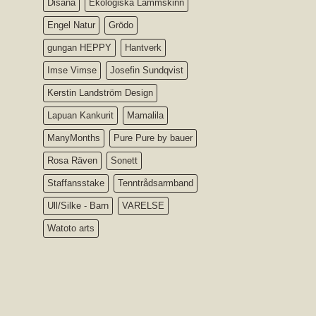
Disana
Ekologiska Lammskinn
Engel Natur
Grödo
gungan HEPPY
Hantverk
Imse Vimse
Josefin Sundqvist
Kerstin Landström Design
Lapuan Kankurit
Mamalila
ManyMonths
Pure Pure by bauer
Rosa Räven
Sonett
Staffansstake
Tenntrådsarmband
Ull/Silke - Barn
VARELSE
Watoto arts