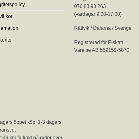
gritetspolicy
076 83 98 263
(vardagar 9.00-17.00)
illkor
lamation
Rättvik / Dalarna / Sverige
 konto
Registrerad för F-skatt
Varelse AB 559159-5870
agars öppet köp, 1-3 dagars
ranstid.
t 49 kr / fri frakt på order över