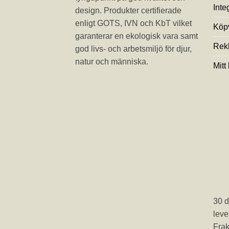
Inte
design. Produkter certifierade
enligt GOTS, IVN och KbT vilket
Köpv
garanterar en ekologisk vara samt
Rek
god livs- och arbetsmiljö för djur,
natur och människa.
Mitt
30 d
leve
Frak