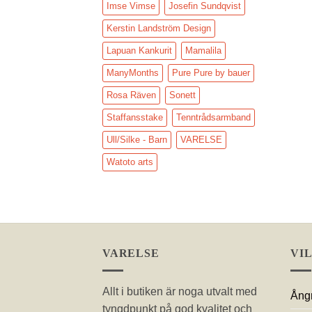
Imse Vimse
Josefin Sundqvist
Kerstin Landström Design
Lapuan Kankurit
Mamalila
ManyMonths
Pure Pure by bauer
Rosa Räven
Sonett
Staffansstake
Tenntrådsarmband
Ull/Silke - Barn
VARELSE
Watoto arts
VARELSE
VI
Allt i butiken är noga utvalt med
Ångr
tyngdpunkt på god kvalitet och