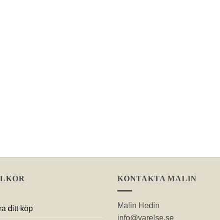
LLKOR
KONTAKTA MALIN
Malin Hedin
a ditt köp
info@varelse.se