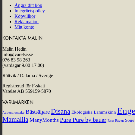
Ångra ditt köp
Integritetspolicy
Köpvillkor
Reklamation
Mitt konto
KONTAKTA MALIN
Malin Hedin
info@varelse.se
076 83 98 263
(vardagar 9.00-17.00)
Rättvik / Dalarna / Sverige
Registrerad för F-skatt
Varelse AB 559159-5870
VARUMÄRKEN
Enge
Disana
Bästsäljare
Ekologiska Lammskinn
Adventljusstake
Mamalila
Pure Pure by bauer
ManyMonths
Sonet
Rosa Räven