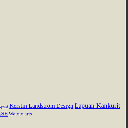
Lapuan Kankurit
Kerstin Landström Design
qvist
LSE
Watoto arts