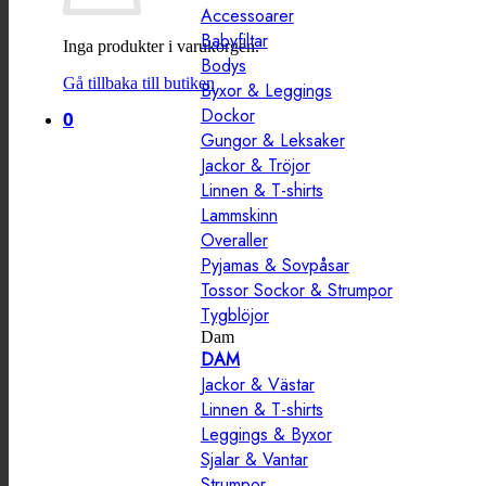
Accessoarer
Babyfiltar
Inga produkter i varukorgen.
Bodys
Gå tillbaka till butiken
Byxor & Leggings
Dockor
0
Gungor & Leksaker
Jackor & Tröjor
Linnen & T-shirts
Lammskinn
Overaller
Pyjamas & Sovpåsar
Tossor Sockor & Strumpor
Tygblöjor
Dam
DAM
Jackor & Västar
Linnen & T-shirts
Leggings & Byxor
Sjalar & Vantar
Strumpor