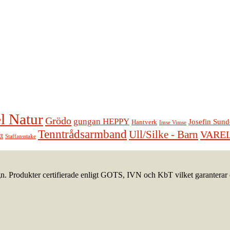
l Natur
Grödo
gungan HEPPY
Josefin Sund
Hantverk
Imse Vimse
Tenntrådsarmband
Ull/Silke - Barn
VARE
t
Staffansstake
gn. Produkter certifierade enligt GOTS, IVN och KbT vilket garanterar e