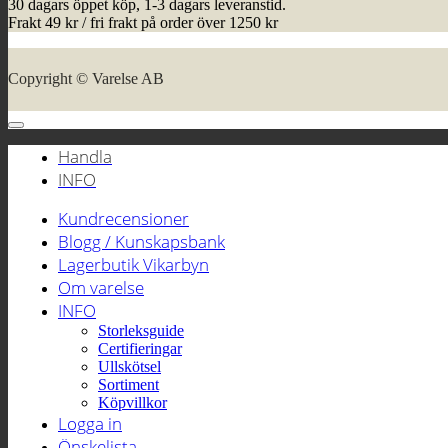
30 dagars öppet köp, 1-3 dagars leveranstid.
Frakt 49 kr / fri frakt på order över 1250 kr
Copyright © Varelse AB
Handla
INFO
Kundrecensioner
Blogg / Kunskapsbank
Lagerbutik Vikarbyn
Om varelse
INFO
Storleksguide
Certifieringar
Ullskötsel
Sortiment
Köpvillkor
Logga in
Önskelista