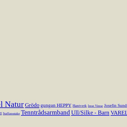
l Natur
Grödo
gungan HEPPY
Josefin Sund
Hantverk
Imse Vimse
Tenntrådsarmband
Ull/Silke - Barn
VARE
t
Staffansstake