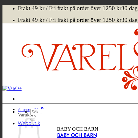
Hoppa
Frakt 49 kr / Fri frakt på order över 1250 kr
30 dag
till
innehåll
Frakt 49 kr / Fri frakt på order över 1250 kr
30 dag
0
Varukorg /
0
kr
Sök
Varukorg
efter:
Webbutik
BABY OCH BARN
BABY OCH BARN