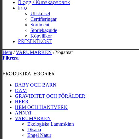
Blogg / Kunskapsbank
Info
Ullskötsel
Certifieringar
Sortiment
Storleksguide
Köpvillkor
PRESENTKORT
Hem
/
VARUMÄRKEN
/
Yogamat
Filtrera
PRODUKTKATEGORIER
BABY OCH BARN
DAM
GRAVIDITET OCH FÖRÄLDER
HERR
HEM OCH HANTVERK
ANNAT
VARUMÄRKEN
Ekologiska Lammskinn
Disana
Engel Natur