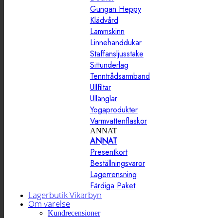
Gungan Heppy
Klädvård
Lammskinn
Linnehanddukar
Staffansljusstake
Sittunderlag
Tenntrådsarmband
Ullfiltar
Ullänglar
Yogaprodukter
Varmvattenflaskor
ANNAT
ANNAT
Presentkort
Beställningsvaror
Lagerrensning
Färdiga Paket
Lagerbutik Vikarbyn
Om varelse
Kundrecensioner