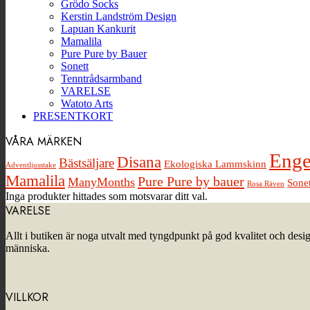
Grödo Socks
Kerstin Landström Design
Lapuan Kankurit
Mamalila
Pure Pure by Bauer
Sonett
Tenntrådsarmband
VARELSE
Watoto Arts
PRESENTKORT
VÅRA MÄRKEN
Enge
Disana
Bästsäljare
Ekologiska Lammskinn
Adventljusstake
Mamalila
Pure Pure by bauer
ManyMonths
Sonet
Rosa Räven
Inga produkter hittades som motsvarar ditt val.
VARELSE
Allt i butiken är noga utvalt med tyngdpunkt på god kvalitet och desi
människa.
VILLKOR