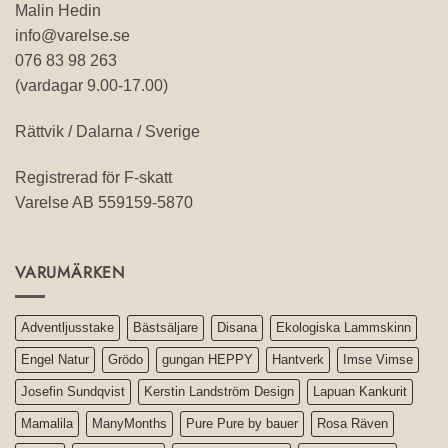
Malin Hedin
info@varelse.se
076 83 98 263
(vardagar 9.00-17.00)
Rättvik / Dalarna / Sverige
Registrerad för F-skatt
Varelse AB 559159-5870
VARUMÄRKEN
Adventljusstake
Bästsäljare
Disana
Ekologiska Lammskinn
Engel Natur
Grödo
gungan HEPPY
Hantverk
Imse Vimse
Josefin Sundqvist
Kerstin Landström Design
Lapuan Kankurit
Mamalila
ManyMonths
Pure Pure by bauer
Rosa Räven