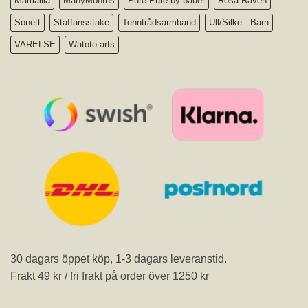
Mamalila
ManyMonths
Pure Pure by bauer
Rosa Räven
Sonett
Staffansstake
Tenntrådsarmband
Ull/Silke - Barn
VARELSE
Watoto arts
30 dagars öppet köp, 1-3 dagars leveranstid.
Frakt 49 kr / fri frakt på order över 1250 kr