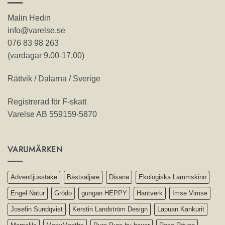
Malin Hedin
info@varelse.se
076 83 98 263
(vardagar 9.00-17.00)
Rättvik / Dalarna / Sverige
Registrerad för F-skatt
Varelse AB 559159-5870
VARUMÄRKEN
Adventljusstake
Bästsäljare
Disana
Ekologiska Lammskinn
Engel Natur
Grödo
gungan HEPPY
Hantverk
Imse Vimse
Josefin Sundqvist
Kerstin Landström Design
Lapuan Kankurit