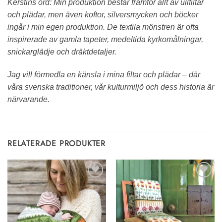
Kerstins ord: Min produktion består framför allt av ullfiltar
och plädar, men även koftor, silversmycken och böcker
ingår i min egen produktion. De textila mönstren är ofta
inspirerade av gamla tapeter, medeltida kyrkomålningar,
snickarglädje och dräktdetaljer.
Jag vill förmedla en känsla i mina filtar och plädar – där
våra svenska traditioner, vår kulturmiljö och dess historia är
närvarande.
RELATERADE PRODUKTER
Lägg till i
Lägg till i
önskelistan
önskelistan