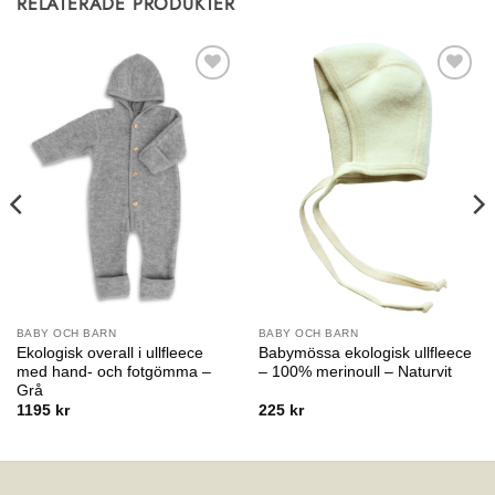
RELATERADE PRODUKTER
Lägg till i
Lägg till i
önskelistan
önskelistan
BABY OCH BARN
BABY OCH BARN
Ekologisk overall i ullfleece
Babymössa ekologisk ullfleece
med hand- och fotgömma –
– 100% merinoull – Naturvit
Grå
1195
kr
225
kr