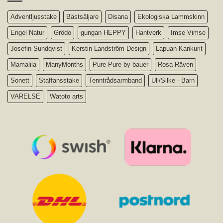
Adventljusstake
Bästsäljare
Disana
Ekologiska Lammskinn
Engel Natur
Grödo
gungan HEPPY
Hantverk
Imse Vimse
Josefin Sundqvist
Kerstin Landström Design
Lapuan Kankurit
Mamalila
ManyMonths
Pure Pure by bauer
Rosa Räven
Sonett
Staffansstake
Tenntrådsarmband
Ull/Silke - Barn
VARELSE
Watoto arts