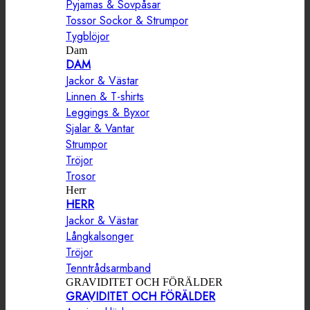
Pyjamas & Sovpåsar
Tossor Sockor & Strumpor
Tygblöjor
Dam
DAM
Jackor & Västar
Linnen & T-shirts
Leggings & Byxor
Sjalar & Vantar
Strumpor
Tröjor
Trosor
Herr
HERR
Jackor & Västar
Långkalsonger
Tröjor
Tenntrådsarmband
GRAVIDITET OCH FÖRÄLDER
GRAVIDITET OCH FÖRÄLDER