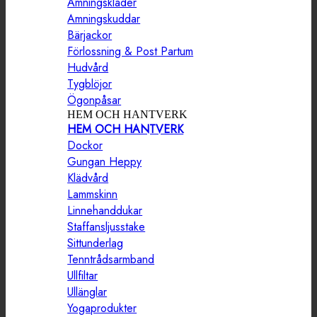
Amningskläder
Amningskuddar
Bärjackor
Förlossning & Post Partum
Hudvård
Tygblöjor
Ögonpåsar
HEM OCH HANTVERK
HEM OCH HANTVERK
Dockor
Gungan Heppy
Klädvård
Lammskinn
Linnehanddukar
Staffansljusstake
Sittunderlag
Tenntrådsarmband
Ullfiltar
Ullänglar
Yogaprodukter