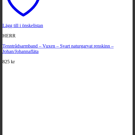
Lägg till i önskelistan
HERR
Tenntrådsarmband – Vuxen – Svart naturgarvat renskinn –
Johan/Johannafläta
825
kr