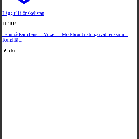
Lägg till i önskelistan
HERR
Tenntrådsarmband – Vuxen – Mörkbrunt naturgarvat renskinn –
Rundfläta
595
kr