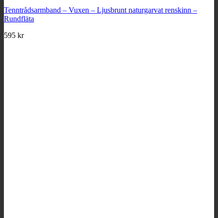
Tenntrådsarmband – Vuxen – Ljusbrunt naturgarvat renskinn –
Rundfläta
595
kr