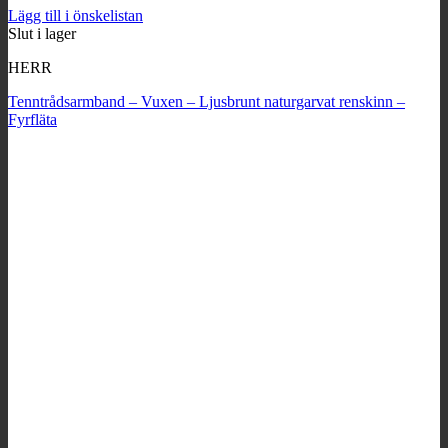
Lägg till i önskelistan
Slut i lager
HERR
Tenntrådsarmband – Vuxen – Ljusbrunt naturgarvat renskinn –
Fyrfläta