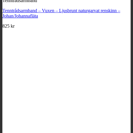
Tenntrådsarmband
Tenntrådsarmband – Vuxen – Ljusbrunt naturgarvat renskinn –
Johan/Johannafläta
825
kr