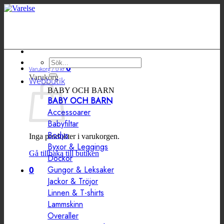
Hoppa
till
innehåll
Sök
0
Varukorg /
0
kr
efter:
Varukorg
Webbutik
BABY OCH BARN
BABY OCH BARN
Accessoarer
Babyfiltar
Bodys
Inga produkter i varukorgen.
Byxor & Leggings
Gå tillbaka till butiken
Dockor
0
Gungor & Leksaker
Jackor & Tröjor
Linnen & T-shirts
Lammskinn
Overaller