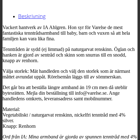
Beskrivning
Vackert hantverk av IA Ahlgren. Hon syr för Varelse de mest
fantastiska tenntrådsarmband till baby, barn och vuxen så att hela
familjen kan vara lika fina.
Tenntråden är sydd (ej limmad) på naturgarvat renskinn. Öglan och
hanken är gjord av sentråd och skinn som snurras till en snodd,
knapp av renhorn.
Välja storlek: Mät handleden och välj den storlek som är närmast
måttet avrundat uppåt. Rörelsemån läggs till av sömmerskan.
Det går bra att beställa längre armband än 19 cm men då uteblir
bytesrätten. Mejla din beställning till info@varelse.se. Ange
handledens omkrets, leveransadress samt mobilnummer.
Material:
Vegetabiliskt / naturgarvat renskinn, nickelfri tenntråd med 4%
silver.
Knapp: Renhorn
Ord från IA: Mina armband är gjorda av spunnen tenntråd med 4%