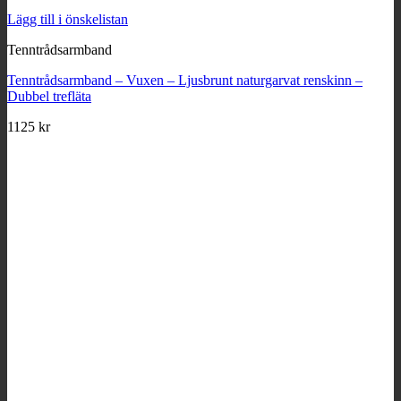
Lägg till i önskelistan
Tenntrådsarmband
Tenntrådsarmband – Vuxen – Ljusbrunt naturgarvat renskinn –
Dubbel trefläta
1125
kr