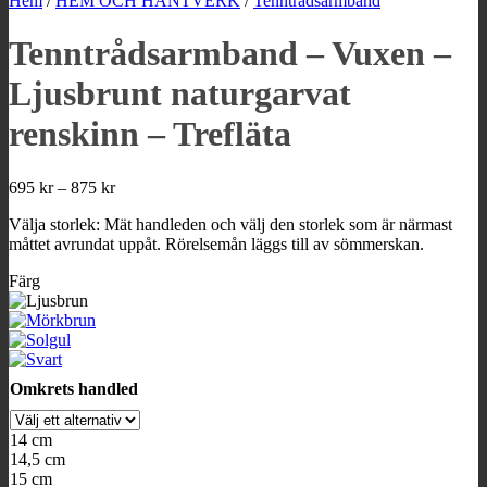
Hem
/
HEM OCH HANTVERK
/
Tenntrådsarmband
Tenntrådsarmband – Vuxen –
Ljusbrunt naturgarvat
renskinn – Trefläta
Prisintervall:
695
kr
–
875
kr
695 kr
Välja storlek: Mät handleden och välj den storlek som är närmast
till
måttet avrundat uppåt. Rörelsemån läggs till av sömmerskan.
875 kr
Färg
Omkrets handled
14 cm
14,5 cm
15 cm