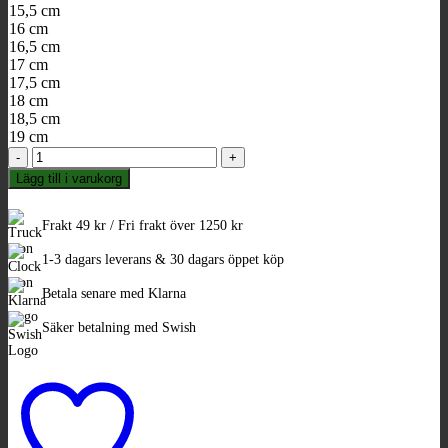
15,5 cm
16 cm
16,5 cm
17 cm
17,5 cm
18 cm
18,5 cm
19 cm
Tenntrådsarmband
-
Lägg till i varukorg
Vuxen
-
Ljusbrunt
Frakt 49 kr / Fri frakt över 1250 kr
naturgarvat
1-3 dagars leverans & 30 dagars öppet köp
renskinn
-
Betala senare med Klarna
Trefläta
mängd
Säker betalning med Swish