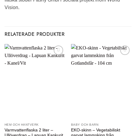
Vision.
RELATERADE PRODUKTER
Lägg till i
Lägg till i
önskelistan
önskelistan
HEM OCH HANTVERK
BABY OCH BARN
Varmvattenflaska 2 liter –
EKO-skinn – Vegetabiliskt
Ullöverdrag – Lapuan Kankurit
garvat lammskinn från