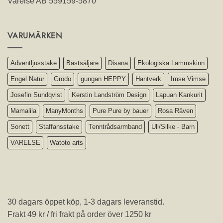
Varelse AB 559159-5870
VARUMÄRKEN
Adventljusstake
Bästsäljare
Disana
Ekologiska Lammskinn
Engel Natur
Grödo
gungan HEPPY
Hantverk
Imse Vimse
Josefin Sundqvist
Kerstin Landström Design
Lapuan Kankurit
Mamalila
ManyMonths
Pure Pure by bauer
Rosa Räven
Sonett
Staffansstake
Tenntrådsarmband
Ull/Silke - Barn
VARELSE
Watoto arts
30 dagars öppet köp, 1-3 dagars leveranstid.
Frakt 49 kr / fri frakt på order över 1250 kr