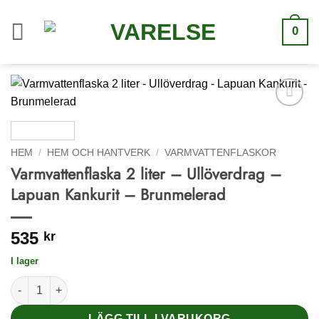
Hoppa
till
0
innehåll
Lägg till i
önskelistan
HEM
/
HEM OCH HANTVERK
/
VARMVATTENFLASKOR
Varmvattenflaska 2 liter – Ullöverdrag –
Lapuan Kankurit – Brunmelerad
535
kr
I lager
Varmvattenflaska 2 liter - Ullöverdrag - Lapuan Kankurit - Bru
LÄGG TILL I VARUKORG