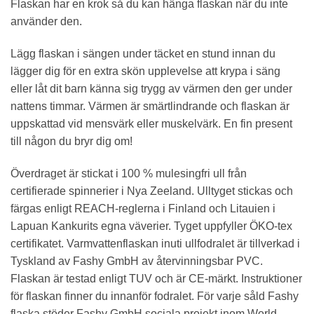
Flaskan har en krok så du kan hänga flaskan när du inte
använder den.
Lägg flaskan i sängen under täcket en stund innan du
lägger dig för en extra skön upplevelse att krypa i säng
eller låt dit barn känna sig trygg av värmen den ger under
nattens timmar. Värmen är smärtlindrande och flaskan är
uppskattad vid mensvärk eller muskelvärk. En fin present
till någon du bryr dig om!
Överdraget är stickat i 100 % mulesingfri ull från
certifierade spinnerier i Nya Zeeland. Ulltyget stickas och
färgas enligt REACH-reglerna i Finland och Litauien i
Lapuan Kankurits egna väverier. Tyget uppfyller ÖKO-tex
certifikatet. Varmvattenflaskan inuti ullfodralet är tillverkad i
Tyskland av Fashy GmbH av återvinningsbar PVC.
Flaskan är testad enligt TUV och är CE-märkt. Instruktioner
för flaskan finner du innanför fodralet. För varje såld Fashy
flaska stöder Fashy GmbH sociala projekt inom World