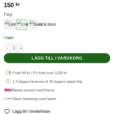
150
kr
Färg
I lager
Disktrasa/Handduk i tencel, lin & bomull – 25 × 32 cm – EEVA –
LÄGG TILL I VARUKORG
Frakt 49 kr / Fri frakt över 1250 kr
1-3 dagars leverans & 30 dagars öppet köp
Betala senare med Klarna
Säker betalning med Swish
Lägg till i önskelistan