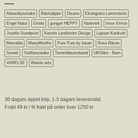
Adventljusstake
Bästsäljare
Disana
Ekologiska Lammskinn
Engel Natur
Grödo
gungan HEPPY
Hantverk
Imse Vimse
Josefin Sundqvist
Kerstin Landström Design
Lapuan Kankurit
Mamalila
ManyMonths
Pure Pure by bauer
Rosa Räven
Sonett
Staffansstake
Tenntrådsarmband
Ull/Silke - Barn
VARELSE
Watoto arts
30 dagars öppet köp, 1-3 dagars leveranstid.
Frakt 49 kr / fri frakt på order över 1250 kr