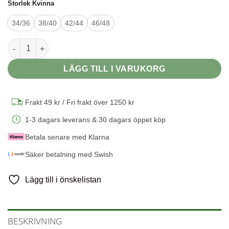
Storlek Kvinna
34/36
38/40
42/44
46/48
Kofta m. Pärlemorknappar i 100% ekologisk merinoull – Grå mä
LÄGG TILL I VARUKORG
Frakt 49 kr / Fri frakt över 1250 kr
1-3 dagars leverans & 30 dagars öppet köp
Betala senare med Klarna
Säker betalning med Swish
Lägg till i önskelistan
BESKRIVNING