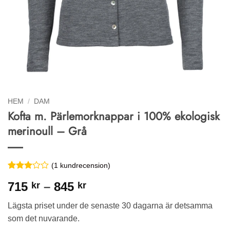
HEM
/
DAM
Kofta m. Pärlemorknappar i 100% ekologisk
merinoull – Grå
(
1
kundrecension)
Betygsatt
1
Prisintervall:
715
–
845
kr
kr
3
av 5
baserat
715 kr
på
Lägsta priset under de senaste 30 dagarna är detsamma
till
kundrecension
som det nuvarande.
845 kr