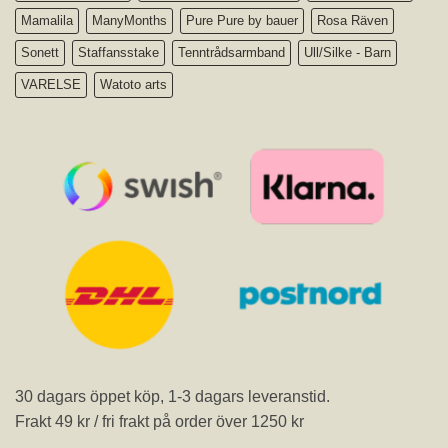
Mamalila
ManyMonths
Pure Pure by bauer
Rosa Räven
Sonett
Staffansstake
Tenntrådsarmband
Ull/Silke - Barn
VARELSE
Watoto arts
30 dagars öppet köp, 1-3 dagars leveranstid.
Frakt 49 kr / fri frakt på order över 1250 kr