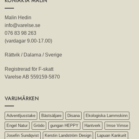
KONTAKTA MALIN
Malin Hedin
info@varelse.se
076 83 98 263
(vardagar 9.00-17.00)
Rättvik / Dalarna / Sverige
Registrerad för F-skatt
Varelse AB 559159-5870
VARUMÄRKEN
Adventljusstake
Bästsäljare
Disana
Ekologiska Lammskinn
Engel Natur
Grödo
gungan HEPPY
Hantverk
Imse Vimse
Josefin Sundqvist
Kerstin Landström Design
Lapuan Kankurit