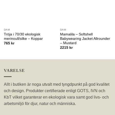
DAM
DAM
Tröja i 70/30 ekologisk
Mamalila – Softshell
merinoull/silke – Koppar
Babywearing Jacket Allrounder
– Mustard
765
kr
2215
kr
VARELSE
Allt i butiken är noga utvalt med tyngdpunkt på god kvalitet
och design. Produkter certifierade enligt GOTS, IVN och
KbT vilket garanterar en ekologisk vara samt god livs- och
arbetsmiljö för djur, natur och människa.