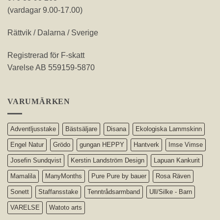
(vardagar 9.00-17.00)
Rättvik / Dalarna / Sverige
Registrerad för F-skatt
Varelse AB 559159-5870
VARUMÄRKEN
Adventljusstake
Bästsäljare
Disana
Ekologiska Lammskinn
Engel Natur
Grödo
gungan HEPPY
Hantverk
Imse Vimse
Josefin Sundqvist
Kerstin Landström Design
Lapuan Kankurit
Mamalila
ManyMonths
Pure Pure by bauer
Rosa Räven
Sonett
Staffansstake
Tenntrådsarmband
Ull/Silke - Barn
VARELSE
Watoto arts