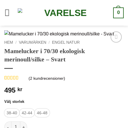
Hoppa
till
0
innehåll
HEM
/
VARUMÄRKEN
/
ENGEL NATUR
Lägg till i
Mamelucker i 70/30 ekologisk
önskelistan
merinoull/silke – Svart
(
2
kundrecensioner)
Betygsatt
2
5
495
kr
av 5 baserat
på
kundrecensioner
Välj storlek
38-40
42-44
46-48
Mamelucker i 70/30 ekologisk merinoull/silke - Svart mängd