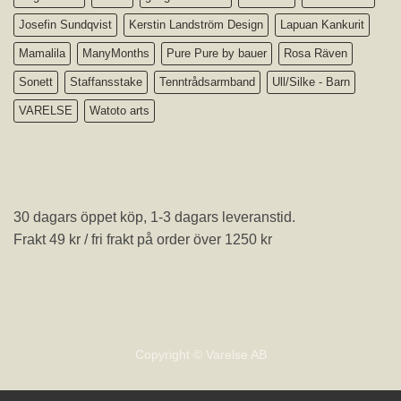
Josefin Sundqvist
Kerstin Landström Design
Lapuan Kankurit
Mamalila
ManyMonths
Pure Pure by bauer
Rosa Räven
Sonett
Staffansstake
Tenntrådsarmband
Ull/Silke - Barn
VARELSE
Watoto arts
30 dagars öppet köp, 1-3 dagars leveranstid.
Frakt 49 kr / fri frakt på order över 1250 kr
Copyright © Varelse AB