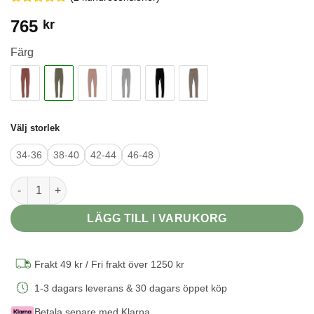
Betygsatt
2
5
765
kr
av 5
baserat på
kundrecensioner
Färg
Välj storlek
34-36
38-40
42-44
46-48
Leggings i 70/30 ekologisk merinoull/silke - Oliv mängd
LÄGG TILL I VARUKORG
Frakt 49 kr / Fri frakt över 1250 kr
1-3 dagars leverans & 30 dagars öppet köp
Betala senare med Klarna