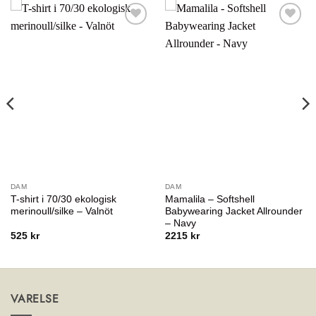
Lägg till i
Lägg till i
önskelistan
önskelistan
DAM
DAM
T-shirt i 70/30 ekologisk
Mamalila – Softshell
merinoull/silke – Valnöt
Babywearing Jacket Allrounder
– Navy
525
kr
2215
kr
VARELSE