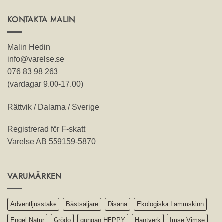
KONTAKTA MALIN
Malin Hedin
info@varelse.se
076 83 98 263
(vardagar 9.00-17.00)
Rättvik / Dalarna / Sverige
Registrerad för F-skatt
Varelse AB 559159-5870
VARUMÄRKEN
Adventljusstake
Bästsäljare
Disana
Ekologiska Lammskinn
Engel Natur
Grödo
gungan HEPPY
Hantverk
Imse Vimse