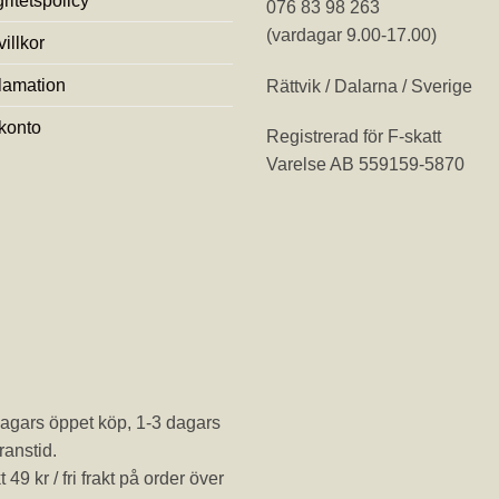
gritetspolicy
076 83 98 263
(vardagar 9.00-17.00)
illkor
lamation
Rättvik / Dalarna / Sverige
 konto
Registrerad för F-skatt
Varelse AB 559159-5870
agars öppet köp, 1-3 dagars
ranstid.
t 49 kr / fri frakt på order över