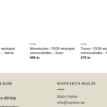
DAM
DAM
 ekologisk
Mamelucker i 70/30 ekologisk
Trosor i 70/30 ek
e – Valnöt
merinoull/silke – Svart
merinoull/silke –
495
kr
375
kr
LLKOR
KONTAKTA MALIN
Malin Hedin
a ditt köp
info@varelse.se