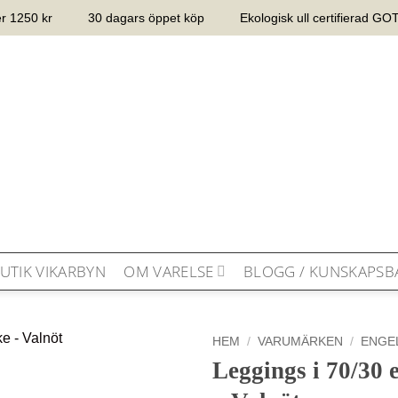
er 1250 kr
30 dagars öppet köp
Ekologisk ull certifierad G
UTIK VIKARBYN
OM VARELSE
BLOGG / KUNSKAPSB
HEM
/
VARUMÄRKEN
/
ENGE
Leggings i 70/30 
Lägg till i