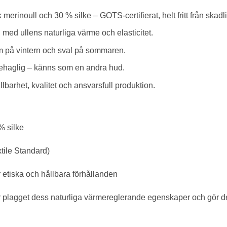
erinoull och 30 % silke – GOTS-certifierat, helt fritt från skadl
med ullens naturliga värme och elasticitet.
m på vintern och sval på sommaren.
ehaglig – känns som en andra hud.
barhet, kvalitet och ansvarsfull produktion.
% silke
ile Standard)
 etiska och hållbara förhållanden
r plagget dess naturliga värmereglerande egenskaper och gör de