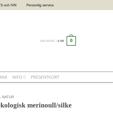
OTS och IVN
Personlig service
0
VARUKORG /
0
KR
ANK
INFO
PRESENTKORT
L NATUR
ekologisk merinoull/silke