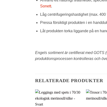
Använd ett naturligt tvättmedel, speciell
Sonett
.
Låg centrifugeringshastighet (max. 400 
Pressa försiktigt produkten i en handduk f
Låt produkten torka liggande på en handd
Engels sortiment är certifierat med GOTS (G
produktionsprocessen kontrolleras och över
RELATERADE PRODUKTER
Lägg till i
önskelistan