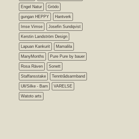
Engel Natur
Grödo
gungan HEPPY
Hantverk
Imse Vimse
Josefin Sundqvist
Kerstin Landström Design
Lapuan Kankurit
Mamalila
ManyMonths
Pure Pure by bauer
Rosa Räven
Sonett
Staffansstake
Tenntrådsarmband
Ull/Silke - Barn
VARELSE
Watoto arts