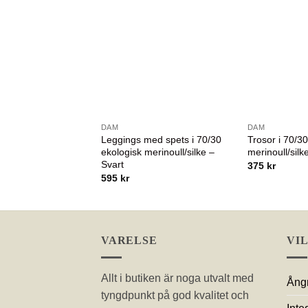
DAM
DAM
Leggings med spets i 70/30
Trosor i 70/30
ekologisk merinoull/silke –
merinoull/silk
Svart
375
kr
595
kr
VARELSE
VI
Allt i butiken är noga utvalt med
Ångr
tyngdpunkt på god kvalitet och