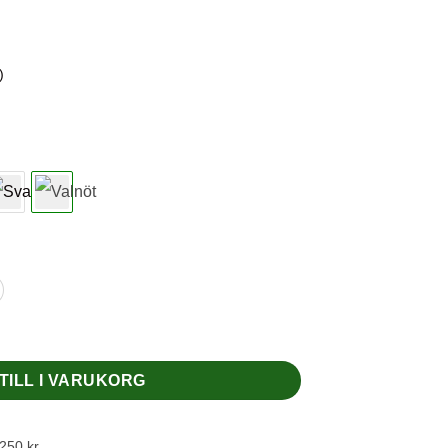
)
inoull/silke - Valnöt mängd
TILL I VARUKORG
1250 kr