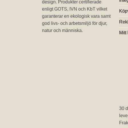
Inte
design. Produkter certifierade
enligt GOTS, IVN och KbT vilket
Köpv
garanterar en ekologisk vara samt
Rek
god livs- och arbetsmiljö för djur,
natur och människa.
Mitt
30 d
leve
Frak