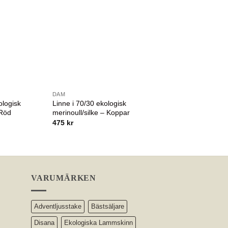
DAM
DAM
ologisk
Linne i 70/30 ekologisk
Linne i 70/30 ekolog
 Röd
merinoull/silke – Koppar
merinoull/silke – Mar
475
kr
475
kr
VARUMÄRKEN
Adventljusstake
Bästsäljare
Disana
Ekologiska Lammskinn