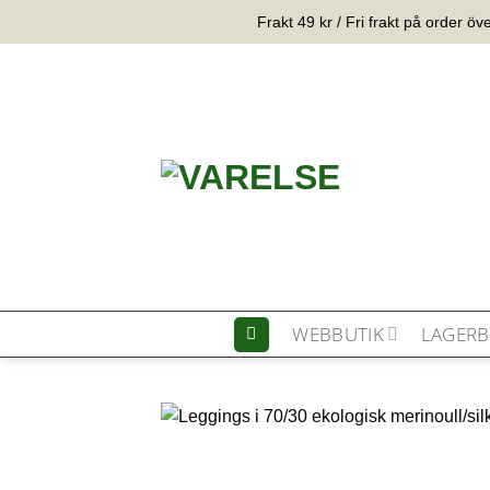
Hoppa
Frakt 49 kr / Fri frakt på order öv
till
innehåll
WEBBUTIK
LAGERB