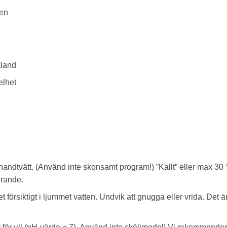
den
kland
elhet
 handtvätt. (Använd inte skonsamt program!) ”Kallt” eller max 30 
erande.
t försiktigt i ljummet vatten. Undvik att gnugga eller vrida. Det 