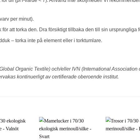
t för ull (pH-värde < 7). Använd inte sköljmedel! Vi rekommendera
varv per minut).
ör att torka den. Dra försiktigt tillbaka den till sin ursprungliga 
uk – torka inte på element eller i torktumlare.
lobal Organic Textile) och/eller IVN (International Association o
vakas kontinuerligt av certifierade oberoende institut.
Lägg till i
Lägg till i
önskelistan
önskelistan