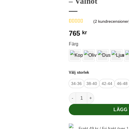
– Valnöt
önskelistan
(
2
kundrecensioner
Betygsatt
2
5
765
kr
av 5 baserat
på
kundrecensioner
Färg
Välj storlek
34-36
38-40
42-44
46-48
Leggings i 70/30 ekologisk mer
LÄGG 
Frakt 49 kr / Fri frakt över 