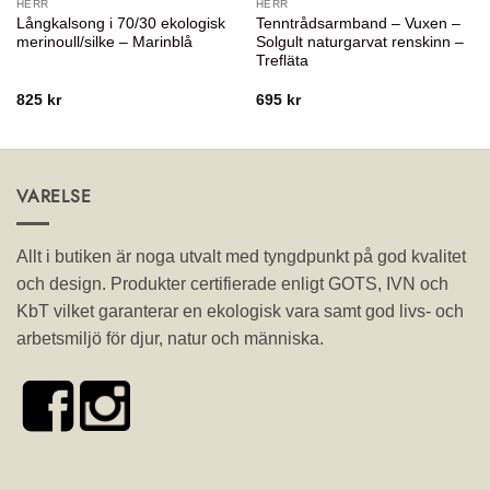
HERR
HERR
Långkalsong i 70/30 ekologisk
Tenntrådsarmband – Vuxen –
merinoull/silke – Marinblå
Solgult naturgarvat renskinn –
Trefläta
825
kr
695
kr
VARELSE
Allt i butiken är noga utvalt med tyngdpunkt på god kvalitet
och design. Produkter certifierade enligt GOTS, IVN och
KbT vilket garanterar en ekologisk vara samt god livs- och
arbetsmiljö för djur, natur och människa.