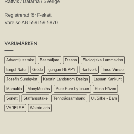
Rättvik / Dalarna / Sverige
Registrerad för F-skatt
Varelse AB 559159-5870
VARUMÄRKEN
Adventljusstake
Bästsäljare
Disana
Ekologiska Lammskinn
Engel Natur
Grödo
gungan HEPPY
Hantverk
Imse Vimse
Josefin Sundqvist
Kerstin Landström Design
Lapuan Kankurit
Mamalila
ManyMonths
Pure Pure by bauer
Rosa Räven
Sonett
Staffansstake
Tenntrådsarmband
Ull/Silke - Barn
VARELSE
Watoto arts