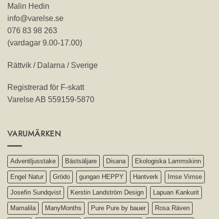
Malin Hedin
info@varelse.se
076 83 98 263
(vardagar 9.00-17.00)
Rättvik / Dalarna / Sverige
Registrerad för F-skatt
Varelse AB 559159-5870
VARUMÄRKEN
Adventljusstake
Bästsäljare
Disana
Ekologiska Lammskinn
Engel Natur
Grödo
gungan HEPPY
Hantverk
Imse Vimse
Josefin Sundqvist
Kerstin Landström Design
Lapuan Kankurit
Mamalila
ManyMonths
Pure Pure by bauer
Rosa Räven