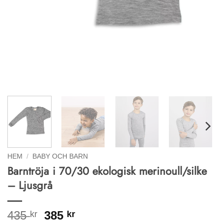
HEM
/
BABY OCH BARN
Barntröja i 70/30 ekologisk merinoull/silke
– Ljusgrå
Det
Det
435
385
kr
kr