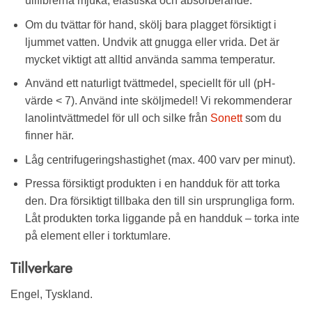
ullfibrerna mjuka, elastiska och absorberande.
Om du tvättar för hand, skölj bara plagget försiktigt i
ljummet vatten. Undvik att gnugga eller vrida. Det är
mycket viktigt att alltid använda samma temperatur.
Använd ett naturligt tvättmedel, speciellt för ull (pH-
värde < 7). Använd inte sköljmedel! Vi rekommenderar
lanolintvättmedel för ull och silke från
Sonett
som du
finner här.
Låg centrifugeringshastighet (max. 400 varv per minut).
Pressa försiktigt produkten i en handduk för att torka
den. Dra försiktigt tillbaka den till sin ursprungliga form.
Låt produkten torka liggande på en handduk – torka inte
på element eller i torktumlare.
Tillverkare
Engel, Tyskland.