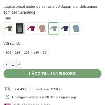
ursprungliga
nuvarande
Lägsta priset under de senaste 30 dagarna är detsamma
priset
priset
som det nuvarande.
var:
är:
Färg
435 kr.
385 kr.
Välj storlek
104
116
128
140
92
Barntröja i 70/30 ekologisk merinoull/silke - Ljusgrå mängd
LÄGG TILL I VARUKORG
Frakt 49 kr / Fri frakt över 1250 kr
1-3 dagars leverans & 30 dagars öppet köp
Betala senare med Klarna