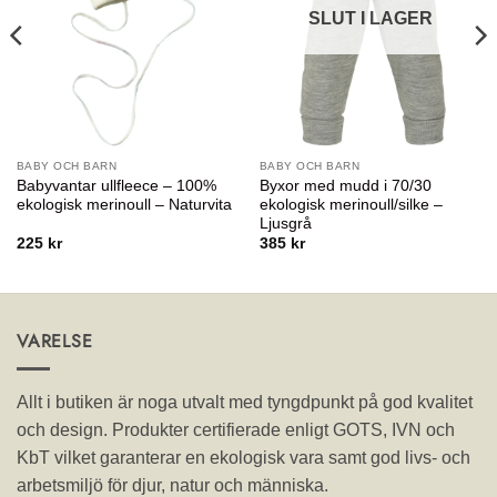
SLUT I LAGER
BABY OCH BARN
BABY OCH BARN
Babyvantar ullfleece – 100%
Byxor med mudd i 70/30
ekologisk merinoull – Naturvita
ekologisk merinoull/silke –
Ljusgrå
225
kr
385
kr
VARELSE
Allt i butiken är noga utvalt med tyngdpunkt på god kvalitet
och design. Produkter certifierade enligt GOTS, IVN och
KbT vilket garanterar en ekologisk vara samt god livs- och
arbetsmiljö för djur, natur och människa.