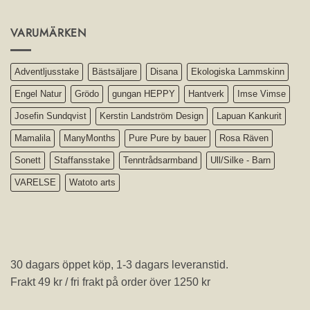
VARUMÄRKEN
Adventljusstake
Bästsäljare
Disana
Ekologiska Lammskinn
Engel Natur
Grödo
gungan HEPPY
Hantverk
Imse Vimse
Josefin Sundqvist
Kerstin Landström Design
Lapuan Kankurit
Mamalila
ManyMonths
Pure Pure by bauer
Rosa Räven
Sonett
Staffansstake
Tenntrådsarmband
Ull/Silke - Barn
VARELSE
Watoto arts
30 dagars öppet köp, 1-3 dagars leveranstid.
Frakt 49 kr / fri frakt på order över 1250 kr