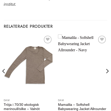
institut.
RELATERADE PRODUKTER
Lägg till i
Lägg till i
önskelistan
önskelistan
DAM
DAM
Tröja i 70/30 ekologisk
Mamalila – Softshell
merinoull/silke – Valnöt
Babywearing Jacket Allrounder