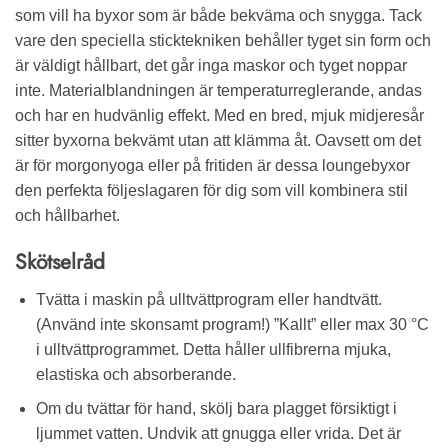
som vill ha byxor som är både bekväma och snygga. Tack
vare den speciella sticktekniken behåller tyget sin form och
är väldigt hållbart, det går inga maskor och tyget noppar
inte. Materialblandningen är temperaturreglerande, andas
och har en hudvänlig effekt. Med en bred, mjuk midjeresår
sitter byxorna bekvämt utan att klämma åt. Oavsett om det
är för morgonyoga eller på fritiden är dessa loungebyxor
den perfekta följeslagaren för dig som vill kombinera stil
och hållbarhet.
Skötselråd
Tvätta i maskin på ulltvättprogram eller handtvätt.
(Använd inte skonsamt program!) ”Kallt” eller max 30 °C
i ulltvättprogrammet. Detta håller ullfibrerna mjuka,
elastiska och absorberande.
Om du tvättar för hand, skölj bara plagget försiktigt i
ljummet vatten. Undvik att gnugga eller vrida. Det är